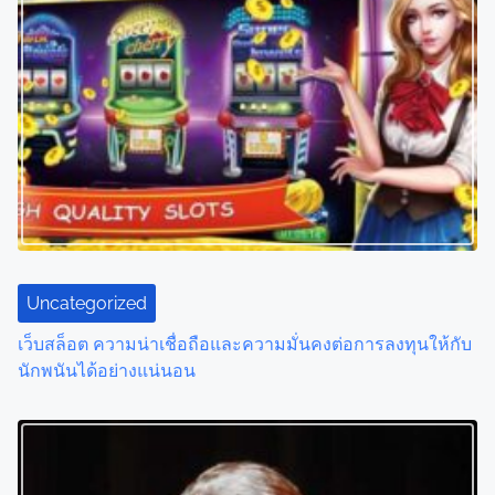
s
n
a
v
i
g
a
t
Uncategorized
เว็บสล็อต ความน่าเชื่อถือและความมั่นคงต่อการลงทุนให้กับ
i
นักพนันได้อย่างแน่นอน
o
n