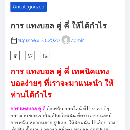
Uncategorized
การ แทงบอล คู่ คี่ ให้ได้กำไร
พฤษภาคม 23, 2020
admin
S
h
a
การ แทงบอล คู่ คี่ เทคนิคแทง
r
บอลง่ายๆ ที่เราจะมาแนะนำ ให้
e
t
ท่านได้กำไร
h
i
การ แทงบอล คู่ คี่
เว็บพนัน ออนไลน์ ที่ได้ราคา ดีๆ
s
อย่างเว็บ ของเรานั้น เป็นเว็บพนัน ที่ครบวงจร และมี
p
การพนัน หลากหลาย รูปแบบ ให้นักพนัน ได้เลือก วาง
o
เดิมพัน ทั้งหวย บาคาร่า สล็อต แทงบอล ทุกรูปแบบ