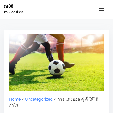
S
m88
k
m88casinos
i
p
t
o
c
o
n
t
e
n
t
Home
/
Uncategorized
/ การ แทงบอล คู่ คี่ ให้ได้
กำไร