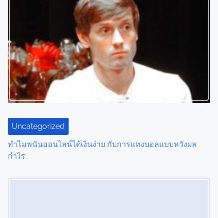
Uncategorized
ทำไมพนันออนไลน์ได้เงินง่าย กับการแทงบอลแบบหวังผล
กำไร
Image Placeholder