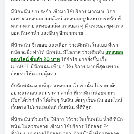
s
t
มีนักพนัน ขาประจำ เข้ามา ใช้บริการ มากมาย โดย
o
เฉพาะ แทงบอล ออนไลน์ แทงบอล รูปแบบ การพนัน ที่
n
หลากหลาย แทงบอลเต็ง แทงบอล คู่ คี่ แทงบอลชุด แทง
:
บอล กินค่าน้ำ และอื่นๆ อีกมากมาย
ที่นักพนัน ชื่นชอบ และเลือก วางเดิมพัน ในแบบ ที่เรา
ถนัด จะยิ่ง ทำให้ นักพนัน มีโอกาส วางเดิมพัน
แทงบอล
ออนไลน์ ขั้นต่ำ 20 บาท
ได้กำไร มากยิ่งขึ้น เว็บ
UFABET มีนักพนัน เข้ามา ใช้บริการ มากที่สุด เพราะ
เว็บเรา ให้ความคุ้มค่า
กับนักพนัน มากที่สุด แทงบอล เว็บเรานั้น ได้ราคาดีๆ
อย่างแน่นอน แถมราคา ค่าน้ำ ที่เราหัก ก็น้อยมากๆ
เรียกได้ว่ากำไร ได้เต็มๆ รับเงิน เต็มๆ เว็บพนัน ออนไลน์
เว็บตรง ไม่ผ่านเอเย่นต์ เว็บพนัน ที่ดีที่สุด
ที่นักพนัน ทั่วเอเชีย ให้การ ไว้วางใจ เว็บพนัน น้ำดี ที่นัก
พนัน ไม่ควรพลาด เข้ามา ใช้บริการ ได้ตลอด 24
ชั่วโมง แทงบอลได้ตลอดเวลา เจ้าหน้าที่ บริการตลอด