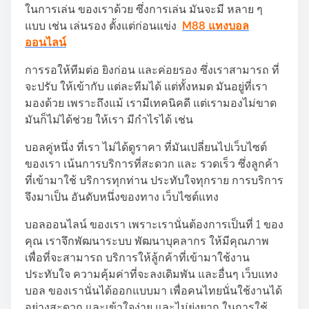
ในการเล่น ของเราด้วย ซึ่งการเล่น มันจะมี หลาย ๆ
แบบ เช่น เล่นรอง ตั้งแต่ก่อนแข่ง
M88 แทงบอล
ออนไลน์
การรอให้ทีมต่อ ยิงก่อน และค่อยรอง ซึ่งเราสามารถ ที่
จะปรับ ให้เข้ากับ แต่ละทีมได้ แต่ทั้งหมด มันอยู่ที่เรา
มองด้วย เพราะถึงแม้ เรามีเทคนิคดี แต่เรามองไม่ขาด
มันก็ไม่ได้ช่วย ให้เรา มีกำไรได้ เช่น
บอลคู่หนึ่ง ที่เรา ไม่ได้ดูราคา ที่มันเปลี่ยนไปเว็บไซต์
ของเรา เน้นการบริการที่สะดวก และ รวดเร็ว ซึ่งลูกค้า
ที่เข้ามาใช้ บริการทุกท่าน ประทับใจทุกราย การบริการ
จึงมาเป็น อันดับหนึ่งของทาง เว็บไซต์แทง
บอลออนไลน์ ของเรา เพราะเรานั่นต้องการเป็นที่ 1 ของ
คุณ เราจึกพัฒนาระบบ พัฒนาบุคลากร ให้มีคุณภาพ
เพื่อที่จะสามารถ บริการให้ลู้กค้าที่เข้ามาใช้งาน
ประทับใจ ความคุ้มค่าที่จะลงเดิมพัน และอื่นๆ เว็บแทง
บอล ของเรานั่นได้ออกแบบมา เพื่อคนไทยนั่นใช้งานได้
อย่างสะดวก และเข้าใจง่าย และไม่ยุ่งยาก ในการใช้