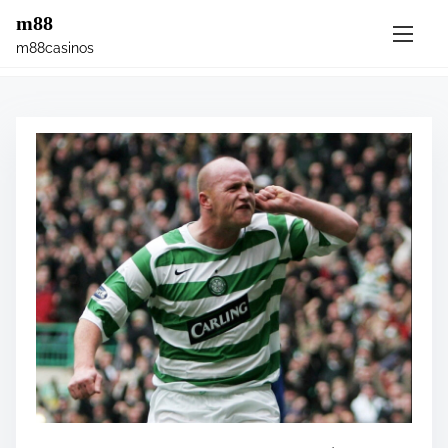
S
m88
k
m88casinos
i
p
t
o
c
o
n
t
e
n
t