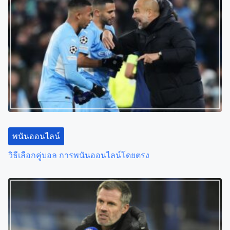
n
a
v
i
g
a
t
พนันออนไลน์
i
วิธีเลือกคู่บอล การพนันออนไลน์โดยตรง
o
n