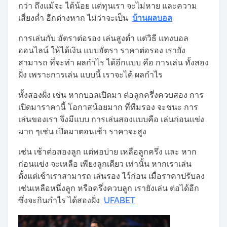
กว่า ถึงแม้จะ ได้น้อย แต่ทุนเรา จะไม่หาย และความ
o
เสี่ยงต่ำ อีกต่างหาก ไม่ว่าจะเป็น
บ้านผลบอล
s
t
การเล่นกับ อัตราต่อรอง เล่นสูงต่ำ แต่วิธี แทงบอล
o
ออนไลน์ ให้ได้เงิน แบบอัตรา ราคาต่อรอง เรายัง
n
สามารถ ที่จะทำ ผลกำไร ได้อีกแบบ คือ การเล่น ทั้งสอง
:
ฝั่ง เพราะการเล่น แบบนี้ เราจะได้ ผลกำไร
ทั้งสองฝั่ง เช่น หากบอลเปิดมา ต่อลูกครึ่งควบสอง การ
เปิดมาราคานี้ โอกาสน้อยมาก ที่ทีมรอง จะชนะ การ
เล่นของเรา จึงมีแบบ การเล่นสองแบบคือ เล่นก่อนแข่ง
มาก ๆเช่น เปิดมาตอนเช้า ราคาจะสูง
เช่น เช้าต่อสองลูก แต่พอบ่าย เหลือลูกครึ่ง และ หาก
ก่อนแข่ง จะเหลือ เพียงลูกเดียว เท่านั้น หากเราเล่น
ตั้งแต่เช้าเราสามารถ เล่นรอง ไว้ก่อน เมื่อราคาปรับลง
เช่นเหลือหนึ่งลูก หรือครึ่งควบลูก เรายังเล่น ต่อได้อีก
ซึ่งจะกินกำไร ได้สองฝั่ง
UFABET