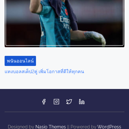
พนันออนไลน์
แทงบอลสเต็ป2คู่ เพิ่มโอกาสที่ดีให้ทุกคน
Designed by
Nasio Themes
||
Powered by
WordPress