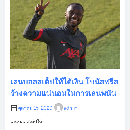
a
d
t
i
m
e
เล่นบอลสเต็ปให้ได้เงิน โบนัสฟรีส
ร้างความแน่นอนในการเล่นพนัน
ตุลาคม 15, 2020
admin
เล่นบอลสเต็ปให้…