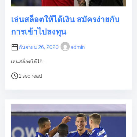
เล่นสล็อตให้ได้เงิน สมัครง่ายกับ
การเข้าไปลงทุน
กันยายน 26, 2020
admin
เล่นสล็อตให้ได้…
P
1 sec read
o
s
t
r
e
a
d
t