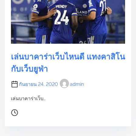
i
m
e
เล่นบาคาร่าเว็บไหนดี แทงคาสิโน
กับเว็บยูฟ่า
กันยายน 24, 2020
admin
เล่นบาคาร่าเว็บ…
P
o
s
t