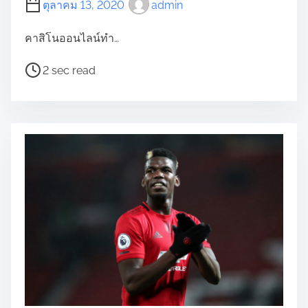
ตุลาคม 13, 2020
admin
คาสิโนออนไลน์ทำ…
P
2 sec read
o
s
t
r
e
a
d
t
i
m
e