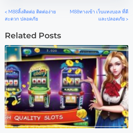
:
P
<
M88ลิ้งติดต่อ ติดต่อง่าย
M88ทางเข้า เว็บแทงบอล ที่ดี
สะดวก ปลอดภัย
และปลอดภัย
>
o
Related Posts
s
t
s
n
a
v
i
g
a