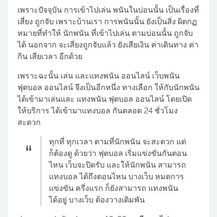
เพราะปัจจุบัน การเข้าไปเล่น พนันในบ่อนนั้น เป็นเรื่องที่
เสี่ยง ถูกจับ เพราะบ้านเรา การพนันนั้น ยังเป็นสิ่ง ผิดกฏ
หมายที่ทำให้ นักพนัน ที่เข้าไปเล่น ตามบ่อนนั้น ถูกจับ
ได้ นอกจาก จะเสี่ยงถูกจับแล้ว ยังเสียเงิน ค่าเดินทาง ค่า
กิน เสียเวลา อีกด้วย
เพราะฉะนั้น เล่น และแทงพนัน ออนไลน์ เว็บพนัน
ฟุตบอล ออนไลน์ จึงเป็นอีกหนึ่ง ทางเลือก ให้กับนักพนัน
ได้เข้ามาเล่นและ แทงพนัน ฟุตบอล ออนไลน์ โดยเปิด
ให้บริการ ได้เข้ามาแทงบอล กันตลอด 24 ชั่วโมง
สะดวก
ทุกที่ ทุกเวลา ตามที่นักพนัน จะสะดวก แต่
ก็ต้องดู ด้วยว่า ฟุตบอล เริ่มแข่งขันกันตอน
ไหน เว็บจะปิดรับ และให้นักพนัน สามารถ
แทงบอล ได้ถึงตอนไหน บางเว็บ หมดการ
แข่งขัน ครึ่งแรก ก็ยังสามารถ แทงพนัน
ได้อยู่ บางเว็บ ต้องวางเดิมพัน