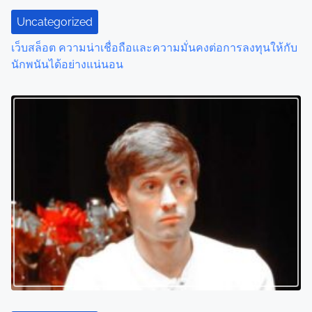
t
Uncategorized
เว็บสล็อต ความน่าเชื่อถือและความมั่นคงต่อการลงทุนให้กับ
i
นักพนันได้อย่างแน่นอน
o
n