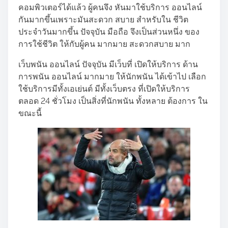
คอมพิวเตอร์ได้แล้ว ผู้คนจึง หันมาใช้บริการ ออนไลน์
กันมากขึ้นเพราะมันสะดวก สบาย สำหรับใน ชีวิต
ประจำวันมากขึ้น ปัจจุบัน มือถือ จึงเป็นส่วนหนึ่ง ของ
การใช้ชีวิต ให้กับผู้คน มากมาย สะดวกสบาย มาก
เว็บพนัน ออนไลน์ ปัจจุบัน มีเว็บที่ เปิดให้บริการ ด้าน
การพนัน ออนไลน์ มากมาย ให้นักพนัน ได้เข้าไป เลือก
ใช้บริการมีทั้งเอเย่นต์ มีทั้งเว็บตรง ที่เปิดให้บริการ
ตลอด 24 ชั่วโมง เป็นสิ่งที่นักพนัน ทั้งหลาย ต้องการ ใน
ขณะนี้