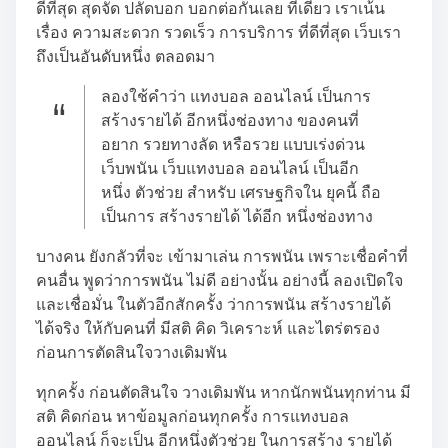
ดีที่สุด สุดจัด ปลัดบอก บอกต่อกันเลย ทีเดียว เราเน้น
เรื่อง ความสะดวก รวดเร็ว การบริการ ที่ดีที่สุด เว็บเรา
ถึงเป็นอันดับหนึ่ง ตลอดมา
ลองใช้คำว่า แทงบอล ออนไลน์ เป็นการ
สร้างรายได้ อีกหนึ่งช่องทาง ของคนที่
อยาก รวยทางลัด หรือรวย แบบเร่งด่วน
เว็บพนัน เว็บแทงบอล ออนไลน์ เป็นอีก
หนึ่ง ตัวช่วย สำหรับ เศรษฐกิจใน ยุคนี้ ถือ
เป็นการ สร้างรายได้ ได้อีก หนึ่งช่องทาง
บางคน ยังกลัวที่จะ เข้ามาเล่น การพนัน เพราะเชื่อคำที่
คนอื่น พูดว่าการพนัน ไม่ดี อย่างนั้น อย่างนี้ ลองเปิดใจ
และเชื่อมั่น ในตัวอีกสักครั้ง ว่าการพนัน สร้างรายได้
ได้จริง ให้กับคนที่ มีสติ คิด วิเคราะห์ และไตร่ตรอง
ก่อนการตัดสินใจวางเดิมพัน
ทุกครั้ง ก่อนตัดสินใจ วางเดิมพัน หากนักพนันทุกท่าน มี
สติ คิดก่อน หาข้อมูลก่อนทุกครั้ง การแทงบอล
ออนไลน์ ก็จะเป็น อีกหนึ่งตัวช่วย ในการสร้าง รายได้