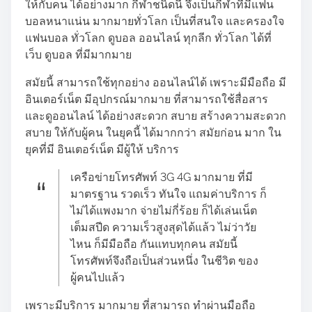
ให้กับคน ได้อย่างมาก กีฬาชนิดนี้ จึงเป็นกีฬาที่มีแฟน
บอลหนาแน่น มากมายทั่วโลก เป็นที่สนใจ และครองใจ
แฟนบอล ทั่วโลก ดูบอล ออนไลน์ ทุกลีก ทั่วโลก ได้ที่
เว็บ ดูบอล ที่มีมากมาย
สมัยนี้ สามารถใช้ทุกอย่าง ออนไลน์ได้ เพราะมีมือถือ มี
อินเตอร์เน็ต มีอุปกรณ์มากมาย ที่สามารถใช้สื่อสาร
และดูออนไลน์ ได้อย่างสะดวก สบาย สร้างความสะดวก
สบาย ให้กับผู้คน ในยุคนี้ ได้มากกว่า สมัยก่อน มาก ใน
ยุคที่มี อินเตอร์เน็ต มีผู้ให้ บริการ
เครือข่ายโทรศัพท์ 3G 4G มากมาย ที่มี
มาตรฐาน รวดเร็ว ทันใจ แถมค่าบริการ ก็
ไม่ได้แพงมาก จ่ายไม่กี่ร้อย ก็ได้เล่นเน็ต
เต็มสปีด ความเร็วสูงสุดได้แล้ว ไม่ว่าวัย
ไหน ก็มีมือถือ กันแทบทุกคน สมัยนี้
โทรศัพท์จึงถือเป็นส่วนหนึ่ง ในชีวิต ของ
ผู้คนไปแล้ว
เพราะมีบริการ มากมาย ที่สามารถ ทำผ่านมือถือ