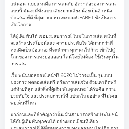
แน่นอน แบบแรกคือ การเล่นกับ อัตราต่อรอง การเล่น
แบบนี้ มันจะมีทั้งแบบ เสี่ยงมากเสี่ยง น้อย
เป็นอีกหนึ่ง
ข้อเสนอที่ดี ที่สุดจากเว็บ แทงบอล
UFABET
ซึ่งเป็นการ
เปิดโอกาส
ให้ผู้เดิมพันได้ เจอประสบการณ์ ใหม่ในการเล่น พนันที่
จะสร้าง ประโยชน์และ ความประทับใจ ได้มากกว่าที่
คุณคิด
เป็นข้อเสนอ ที่จะนำพา ทุกๆคนให้ก้าว เข้าไปสู่
โลกของ การแทงบอลออน ไลน์โดยไม่ต้อง ใช้เงินทุนใน
การเล่น
เว็บ
พนันบอลออนไลน์ฟรี 2020
ไม่ว่าจะเป็น รูปแบบ
ของการ ทดลองเล่นฟรี หรือการเล่นจริง ด้วยเครดิตฟรี
แต่ท้ายที่สุด แล้วสิ่งที่ผู้เดิม พันทุกคนจะ ได้รับคือ ความ
ประทับใจ และประสบการณ์ที่ แปลกใหม่อย่าง ที่ไม่เคย
พบเห็นที่ไหน
มาก่อนและที่สำคัญกว่านั้น มันสามารถสร้างประโยชน์
ให้กับผู้เดิมพันทุกคนได้ อย่างยอดเยี่ยมทีเดียว
ประสบการณ์ที่ ดีที่สุดของการแทงบอลออนไลน์คือ การ