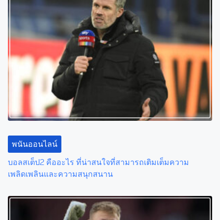
พนันออนไลน์
บอลสเต็ป2 คืออะไร ที่น่าสนใจที่สามารถเติมเต็มความ
เพลิดเพลินและความสนุกสนาน