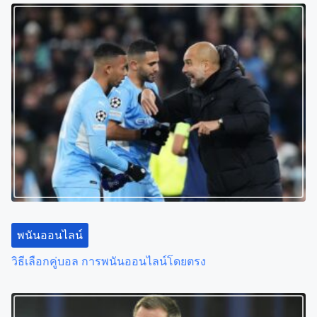
s
n
a
v
i
g
a
t
i
พนันออนไลน์
o
วิธีเลือกคู่บอล การพนันออนไลน์โดยตรง
n