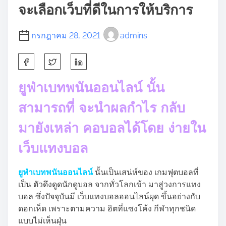
จะเลือกเว็บที่ดีในการให้บริการ
กรกฎาคม 28, 2021
admins
S
h
a
ยูฟ่าเบทพนันออนไลน์ นั้น
r
สามารถที่ จะนำผลกำไร กลับ
e
t
มายังเหล่า คอบอลได้โดย ง่ายใน
h
i
เว็บแทงบอล
s
p
ยูฟ่าเบทพนันออนไลน์
นั้นเป็นเสน่ห์ของ เกมฟุตบอลที่
o
เป็น ตัวดึงดูดนักดูบอล จากทั่วโลกเข้า มาสู่วงการแทง
s
บอล ซึ่งปัจจุบันมี เว็บแทงบอลออนไลน์ผุด ขึ้นอย่างกับ
t
ดอกเห็ด เพราะตามความ ฮิตที่แซงโค้ง กีฬาทุกชนิด
o
แบบไม่เห็นฝุ่น