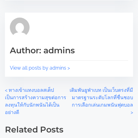
t
t
h
r
i
e
s
a
p
d
o
t
Author: admins
s
i
t
m
o
e
View all posts by admins >
n
:
P
<
ทางเข้าแทงบอลสเต็ป
เดิมพันยูฟ่าเบท เป็นเว็บตรงที่มี
เป็นการสร้างความสุขต่อการ
มาตรฐานระดับโลกที่ชื่นชอบ
o
ลงทุนให้กับนักพนันได้เป็น
การเลือกเล่นเกมพนันฟุตบอล
อย่างดี
>
s
t
Related Posts