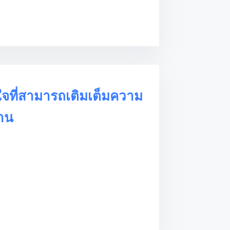
ใจที่สามารถเติมเต็มความ
าน