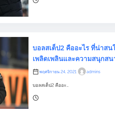
o
s
t
r
e
a
d
บอลสเต็ป2 คืออะไร ที่น่าสน
t
i
เพลิดเพลินและความสนุกสน
m
e
พฤศจิกายน 24, 2021
admins
บอลสเต็ป2 คืออะ…
P
o
s
t