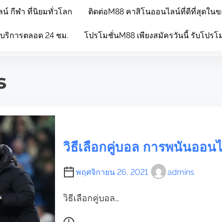
กีฬา ที่นิยมทั่วโลก
ติดต่อM88 คาสิโนออนไลน์ที่ดีที่สุดในข
บริการตลอด 24 ชม.
โปรโมชั่นM88 เพียงสมัครวันนี้ รับโปรโม
s
วิธีเลือกคู่บอล การพนันออ
พฤศจิกายน 26, 2021
admins
วิธีเลือกคู่บอล…
P