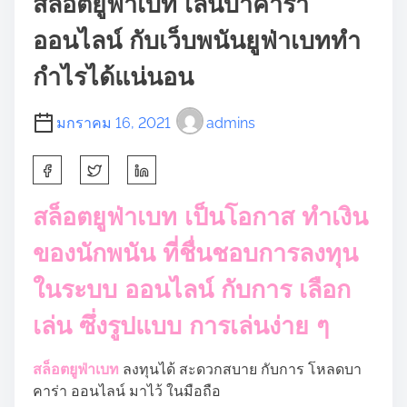
สล็อตยูฟ่าเบท เล่นบาคาร่า
ออนไลน์ กับเว็บพนันยูฟ่าเบททำ
กำไรได้แน่นอน
มกราคม 16, 2021
admins
S
h
a
สล็อตยูฟ่าเบท เป็นโอกาส ทำเงิน
r
ของนักพนัน ที่ชื่นชอบการลงทุน
e
t
ในระบบ ออนไลน์ กับการ เลือก
h
i
เล่น ซึ่งรูปแบบ การเล่นง่าย ๆ
s
p
สล็อตยูฟ่าเบท
ลงทุนได้ สะดวกสบาย กับการ โหลดบา
o
คาร่า ออนไลน์ มาไว้ ในมือถือ
s