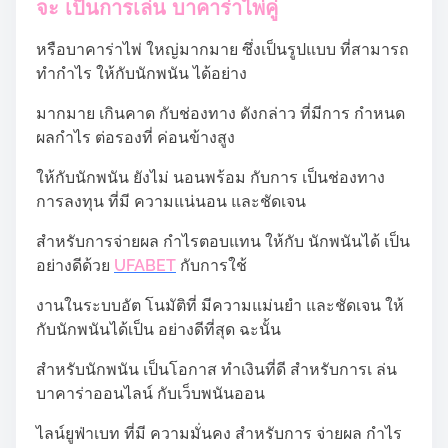
จะ เป็นการเล่น บาคาร่าไพ่คู่
หรือบาคาร่าไพ่ ใหญ่มากมาย ซึ่งเป็นรูปแบบ ที่สามารถ
ทำกำไร ให้กับนักพนัน ได้อย่าง
มากมาย เกินคาด กับช่องทาง ดังกล่าว ที่มีการ กำหนด
ผลกำไร ต่อรองที่ ค่อนข้างสูง
ให้กับนักพนัน ยังไม่ นอนพร้อม กับการ เป็นช่องทาง
การลงทุน ที่มี ความแน่นอน และชัดเจน
สำหรับการจ่ายผล กำไรตอบแทน ให้กับ นักพนันได้ เป็น
อย่างดีด้วย
UFABET
กับการใช้
งานในระบบอัต โนมัติที่ มีความแม่นยำ และชัดเจน ให้
กับนักพนันได้เป็น อย่างดีที่สุด ฉะนั้น
สำหรับนักพนัน เป็นโอกาส ทำเงินที่ดี สำหรับการเ ล่น
บาคาร่าออนไลน์ กับเว็บพนันออน
ไลน์ยูฟ่าเบท ที่มี ความมั่นคง สำหรับการ จ่ายผล กำไร