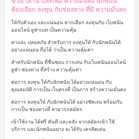
ช่วงเวลานี้ และเพื่อ ความมั่นคง นักพนัน
ต้องเลือก ลงทุน กับช่องทาง ที่มี ความมั่นคง
ให้กับตัวเอง และแน่นอน หากเลือก ลงทุนกับ เว็บพนัน
ออนไลน์ ยูฟ่าเบท เป็นความคุ้ม
ค่าและ ปลอดภัย สำหรับการ ลงทุนให้ กับนักพนันได้
อย่างแน่นอน ถือได้ ว่าเป็น ความคุ้มค่า
สำหรับนักพนัน ที่ชื่นชอบ การเล่น กับเว็บพนันออนไลน์
ยูฟ่า ช่องทาง ที่สร้าง ความคุ้มค่า
ต่อการ ลงทุน ให้กับนักพนัน ได้อย่างแน่นอน กับ
คุณสมบัติ การเป็น เว็บตรงที่ เป็นการ สร้างความมั่นคง
ต่อการ ลงทุนให้ กับนักพนันได้ อย่างชัดเจน พร้อมกับ
การเป็น ช่องทางที่ สามารถสมัคร
เข้าใช้งาน ได้ฟรี ทันที และหลัง จากสมัครเข้า ใช้
บริการ และนักพนันอย่าง จะได้รับ เครดิตเล่น