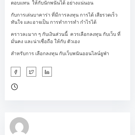
ตอบแทน ให้กับนักพนันได้ อย่างแน่นอน
กับการเล่นบาคาร่า ที่มีการลงทุน การได้ เสียรวดเร็ว
ทันใจ และอาจเป็น การทำการทำ กำไรได้
คราวละมาก ๆ กับเงินส่วนนี้ ควรเลือกลงทุน กับเว็บ ที่
มั่นคง และน่าเชื่อถือ ให้กับ ตัวเอง
สำหรับการ เลือกลงทุน กับเว็บพนันออนไลน์ยูฟ่า
S
h
a
P
r
o
e
s
t
t
h
r
i
e
s
a