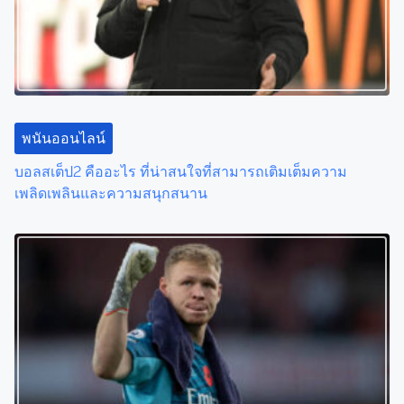
พนันออนไลน์
บอลสเต็ป2 คืออะไร ที่น่าสนใจที่สามารถเติมเต็มความ
เพลิดเพลินและความสนุกสนาน