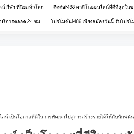
กีฬา ที่นิยมทั่วโลก
ติดต่อM88 คาสิโนออนไลน์ที่ดีที่สุดในข
บริการตลอด 24 ชม.
โปรโมชั่นM88 เพียงสมัครวันนี้ รับโปรโม
ลน์ เป็นโอกาสที่ดีในการพัฒนาไปสู่การสร้างรายได้ให้กับนักพนั