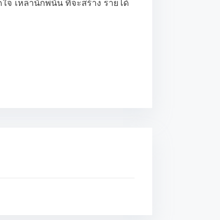
ดใจ เหล่านักพนัน ที่จะสร้าง รายได้