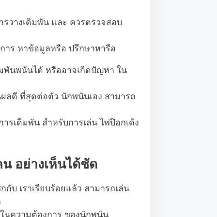
ง การวางเดิมพัน และ ควรตรวจสอบ
การ หาข้อมูลหรือ ปรึกษาหารือ
ิมพันพนันได้ หรืออาจเกิดปัญหา ใน
็นผลดี ที่สุดต่อตัว นักพนันเอง สามารถ
การเดิมพัน สำหรับการเล่น ไพ่ป๊อกเด้ง
น อย่างเห็นได้ชัด
กกับ เราเรียบร้อยแล้ว สามารถเล่น
ก
 ๆ ในความต้องการ ของนักพนัน