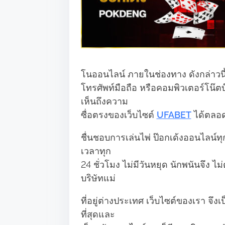
โนออนไลน์ ภายในช่องทาง ดังกล่าวนี
โทรศัพท์มือถือ หรือคอมพิวเตอร์โน๊ตบุ
เห็นถึงความ
ซื่อตรงของเว็บไซต์
UFABET
ได้ตลอดเ
ชื่นชอบการเล่นไพ่ ป๊อกเด้งออนไลน์ทุ
เวลาทุก
24 ชั่วโมง ไม่มีวันหยุด นักพนันจึง ไ
บริษัทแม่
ที่อยู่ต่างประเทศ เว็บไซต์ของเรา จึ
ที่สุดและ