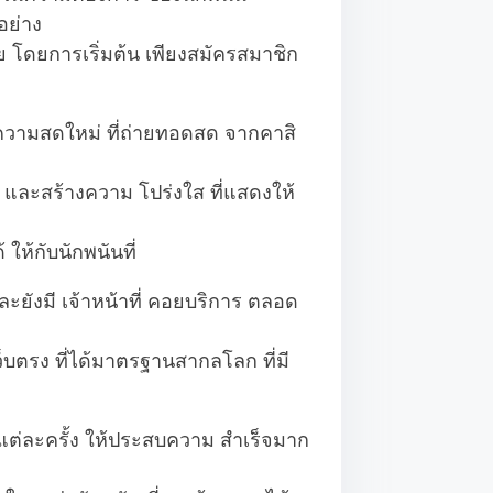
อย่าง
ด้วย โดยการเริ่มต้น เพียงสมัครสมาชิก
กับความสดใหม่ ที่ถ่ายทอดสด จากคาสิ
ใจ และสร้างความ โปร่งใส ที่แสดงให้
ให้กับนักพนันที่
ละยังมี เจ้าหน้าที่ คอยบริการ ตลอด
เว็บตรง ที่ได้มาตรฐานสากลโลก ที่มี
ในแต่ละครั้ง ให้ประสบความ สำเร็จมาก