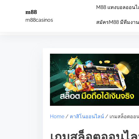
S
M88 แทงบอลออนไลน์ 
m88
k
m88casinos
i
สมัครM88 มีทีมงาน
p
t
o
c
o
n
t
e
n
t
Home
/
คาสิโนออนไลน์
/ เกมสล็อตออนไล
เกมสล็อตออนไลน์