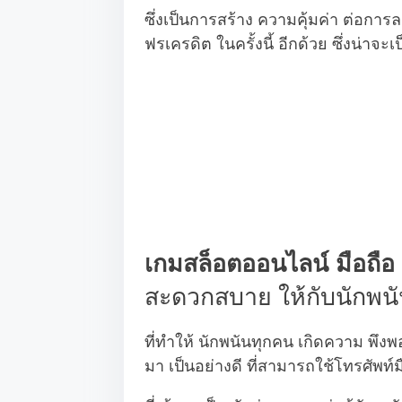
o
ซึ่งเป็นการสร้าง ความคุ้มค่า ต่อการลง
n
ฟรเครดิต
ในครั้งนี้ อีกด้วย ซึ่งน่าจ
:
เกมสล็อตออนไลน์ มือถือ
สะดวกสบาย ให้กับนักพนัน
ที่ทำให้ นักพนันทุกคน เกิดความ พึงพอ
มา เป็นอย่างดี ที่สามารถใช้โทรศัพท์มือถ