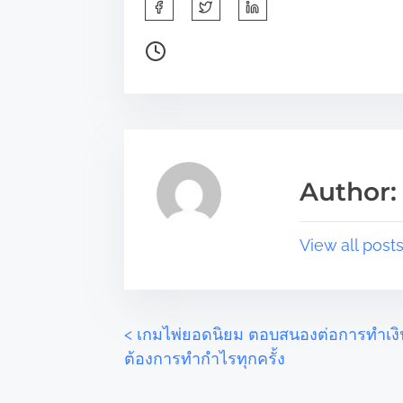
S
h
a
P
r
o
e
s
t
t
h
r
i
e
s
a
Author:
p
d
o
t
s
i
View all post
t
m
o
e
n
:
P
<
เกมไพ่ยอดนิยม ตอบสนองต่อการทำเงินแ
ต้องการทำกำไรทุกครั้ง
o