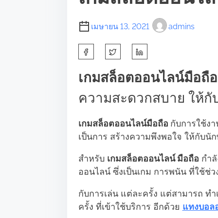
เมษายน 13, 2021
admins
S
h
เกมสล็อตออนไลน์มือถื
a
r
ความสะดวกสบาย ให้กับน
e
t
เกมสล็อตออนไลน์มือถือ
กับการใช้งาน
h
เป็นการ สร้างความพึงพอใจ ให้กับนักพ
i
s
สำหรับ
เกมสล็อตออนไลน์ มือถือ
กำลั
p
ออนไลน์ ซึ่งเป็นเกม การพนัน ที่ใช้ช่ว
o
กับการเล่น แต่ละครั้ง แต่สามารถ ทำเ
s
ครั้ง ที่เข้าใช้บริการ อีกด้วย
แทงบอลอ
t