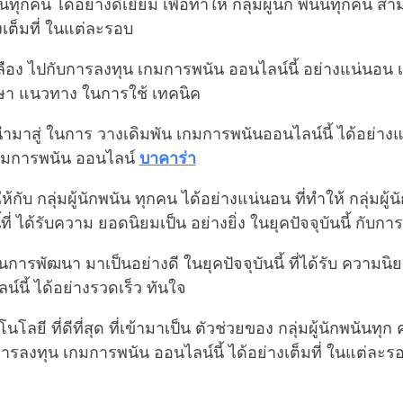
พนันทุกคน ได้อย่างดีเยี่ยม เพื่อทำให้ กลุ่มผู้นัก พนันทุกค
เต็มที่ ในแต่ละรอบ
้นเปลือง ไปกับการลงทุน เกมการพนัน ออนไลน์นี้ อย่างแน่นอน 
กษา แนวทาง ในการใช้ เทคนิค
อนำมาสู่ ในการ วางเดิมพัน เกมการพนันออนไลน์นี้ ได้อย่างแม
เกมการพนัน ออนไลน์
บาคาร่า
ับ กลุ่มผู้นักพนัน ทุกคน ได้อย่างแน่นอน ที่ทำให้ กลุ่มผู้
ี่ ได้รับความ ยอดนิยมเป็น อย่างยิ่ง ในยุคปัจจุบันนี้ กับการ
็นการพัฒนา มาเป็นอย่างดี ในยุคปัจจุบันนี้ ที่ได้รับ ความนิยม
นี้ ได้อย่างรวดเร็ว ทันใจ
โลยี ที่ดีที่สุด ที่เข้ามาเป็น ตัวช่วยของ กลุ่มผู้นักพนันทุก 
รลงทุน เกมการพนัน ออนไลน์นี้ ได้อย่างเต็มที่ ในแต่ละร