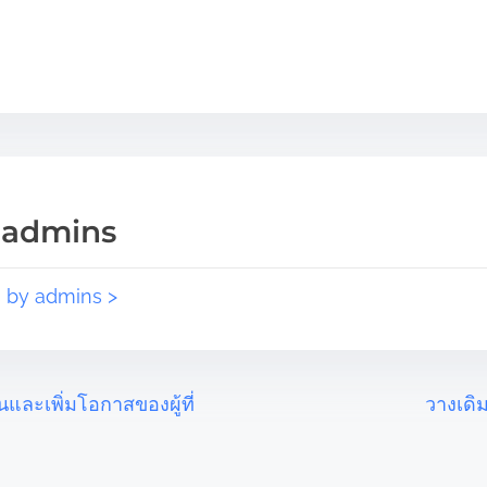
 admins
s by admins >
ละเพิ่มโอกาสของผู้ที่
วางเดิ