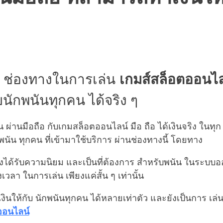
อ
ช่องทางในการเล่น
เกมส์สล็อตออนไลน
ักพนันทุกคน ได้จริง ๆ
 ผ่านมือถือ กับเกม
สล็อตออนไลน์ มือ ถือ ได้เงินจริง
ในทุก 
นัน ทุกคน ที่เข้ามาใช้บริการ ผ่านช่องทางนี้
โดยทาง
งได้รับความนิยม และเป็นที่ต้องการ สำหรับพนัน ในระบบออน
งเวลา ในการเล่น เพียงแค่สั้น ๆ เท่านั้น
งินให้กับ นักพนันทุกคน ได้หลายเท่าตัว และยังเป็นการ เล่
อนไลน์