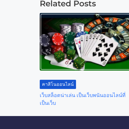
Related Posts
s
t
s
n
a
v
i
คาสิโนออนไลน์
g
เว็บสล็อตน่าเล่น เป็นเว็บพนันออนไลน์ที่
a
เป็นเว็บ
t
i