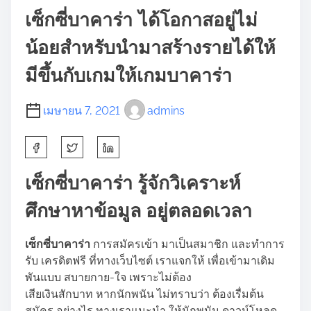
เซ็กซี่บาคาร่า ได้โอกาสอยู่ไม่
น้อยสำหรับนำมาสร้างรายได้ให้
มีขึ้นกับเกมให้เกมบาคาร่า
เมษายน 7, 2021
admins
S
h
a
เซ็กซี่บาคาร่า รู้จักวิเคราะห์
r
ศึกษาหาข้อมูล อยู่ตลอดเวลา
e
t
h
เซ็กซี่บาคาร่า
การสมัครเข้า มาเป็นสมาชิก และทำการ
i
รับ เครดิตฟรี ที่ทางเว็บไซต์ เราแจกให้ เพื่อเข้ามาเดิม
s
พันแบบ สบายกาย-ใจ เพราะไม่ต้อง
p
เสียเงินสักบาท หากนักพนัน ไม่ทราบว่า ต้องเรื่มต้น
o
สมัคร อย่างไร ทางเราแนะนำ ให้นักพนัน ดาวน์โหลด