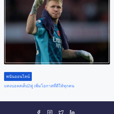
พนันออนไลน์
แทงบอลสเต็ป2คู่ เพิ่มโอกาสที่ดีให้ทุกคน