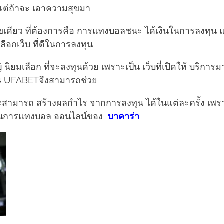
 แต่ถ้าจะ เอาความสุขมา
เดียว ที่ต้องการคือ การแทงบอลชนะ ได้เงินในการลงทุน
เลือกเว็บ ที่ดีในการลงทุน
่ นิยมเลือก ที่จะลงทุนด้วย เพราะเป็น เว็บที่เปิดให้ บริ
ิน UFABETจึงสามารถช่วย
ะสามารถ สร้างผลกำไร จากการลงทุน ได้ในแต่ละครั้ง เพราะด
ในการแทงบอล ออนไลน์ของ
บาคาร่า