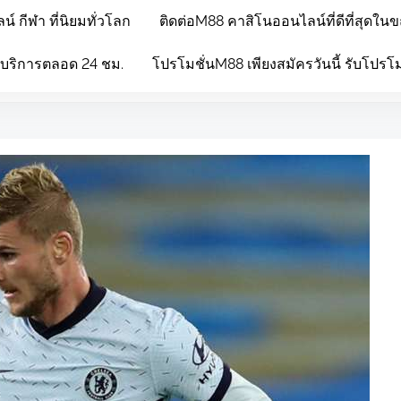
กีฬา ที่นิยมทั่วโลก
ติดต่อM88 คาสิโนออนไลน์ที่ดีที่สุดในข
บริการตลอด 24 ชม.
โปรโมชั่นM88 เพียงสมัครวันนี้ รับโปรโม