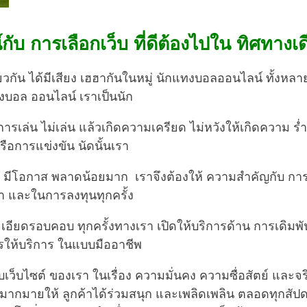
บ การเลือกเว็บ ที่ดีต้องไปใน ทิศทางเดี
ยวกัน ได้มีเสียง เฮฮากันในหมู่ นักแทงบอลออนไลน์ ทั้งหลาย
งบอล ออนไลน์ เราเป็นนัก
นการเล่น ไม่เล่น แล้วเกิดความเครียด ไม่หวังให้เกิดควา
หรือการแข่งขัน นัดนั้นเรา
ดี มีโอกาส พลาดน้อยมาก เราจึงต้องให้ ความสำคัญกับ การเล
า และในการลงทุนทุกครั้ง
เอียดรอบคอบ ทุกครั้ง
ทางเรา เปิดให้บริการด้าน การเดิม
ให้บริการ ในแบบมืออาชีพ
เว็บไซต์ ของเรา ในเรื่อง ความมั่นคง ความซื่อสัตย์ และจ
มากมายให้ ลูกค้าได้ร่วมสนุก และเพลิดเพลิน ตลอดทุกสัปด