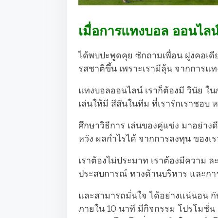
เมื่อการแทงบอล ออนไลน์กั
ได้พบปะพูดคุย ซักถามเพื่อน ฝูงคอเดี
รสชาติขึ้น
เพราะเรามีลุ้น จากการแท
แทงบอลออนไลน์ เราก็ต้องมี วินัย ใ
เล่นให้มี สีสันในทีม ที่เรารักเราชอบ 
ศึกษาวิธีการ เล่นของคู่แข่ง มาอย่าง
หวัง ผลกำไรได้ จากการลงทุน ของเร
เราต้องไม่ประมาท เราต้องมีความ ละ
ประสบการณ์ ทางด้านบริหาร และการ
และสามารถมั่นใจ ได้อย่างแน่นอน กับ
ภายใน 10 นาที มีกิจกรรม โปรโมชั่น 