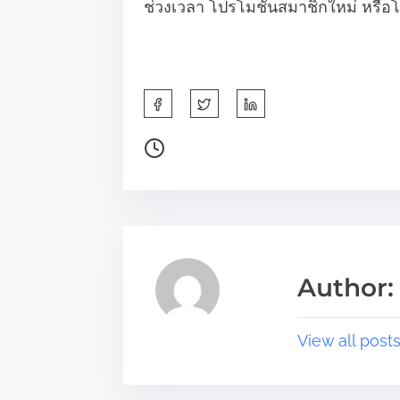
ช่วงเวลา โปรโมชั่นสมาชิกใหม่ หรือโ
S
h
a
P
r
o
e
s
t
t
h
r
i
e
s
a
Author:
p
d
o
t
s
i
View all post
t
m
o
e
n