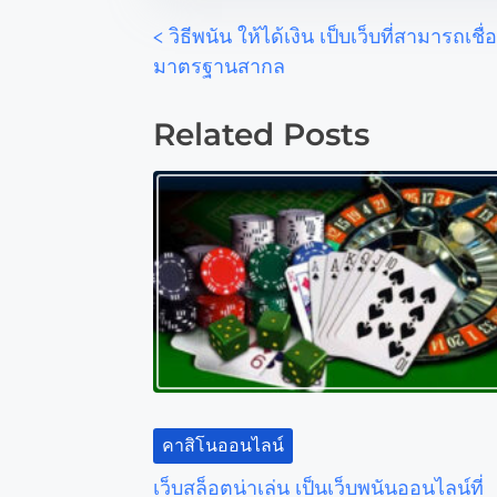
:
P
<
วิธีพนัน ให้ได้เงิน เป็บเว็บที่สามารถเชื่
มาตรฐานสากล
o
Related Posts
s
t
s
n
a
v
i
คาสิโนออนไลน์
g
เว็บสล็อตน่าเล่น เป็นเว็บพนันออนไลน์ที่