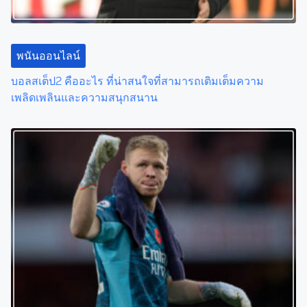
พนันออนไลน์
บอลสเต็ป2 คืออะไร ที่น่าสนใจที่สามารถเติมเต็มความ
เพลิดเพลินและความสนุกสนาน