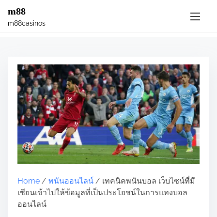
S
m88
k
m88casinos
i
p
t
o
c
o
n
t
e
n
t
Home
/
พนันออนไลน์
/ เทคนิคพนันบอล เว็บไซน์ที่มี
เซียนเข้าไปให้ข้อมูลที่เป็นประโยชน์ในการแทงบอล
ออนไลน์