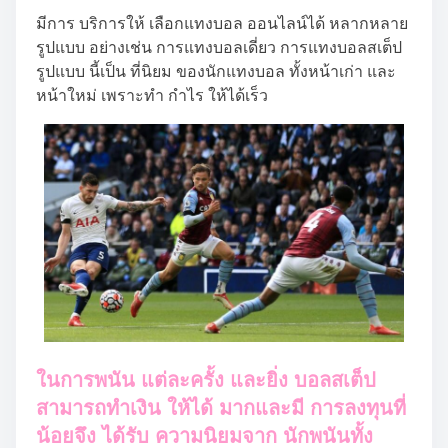
มีการ บริการให้ เลือกแทงบอล ออนไลน์ได้ หลากหลาย
รูปแบบ อย่างเช่น การแทงบอลเดี่ยว การแทงบอลสเต็ป
รูปแบบ นี้เป็น ที่นิยม ของนักแทงบอล ทั้งหน้าเก่า และ
หน้าใหม่ เพราะทำ กำไร ให้ได้เร็ว
ในการพนัน แต่ละครั้ง และยิ่ง บอลสเต็ป
สามารถทำเงิน ให้ได้ มากและมี การลงทุนที่
น้อยจึง ได้รับ ความนิยมจาก นักพนันทั้ง