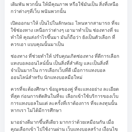
เดิมพัน พวกนั้น ให้มีคุณภาพ หรือใช้มันเป็น สิ่งที่เหนือ
กว่าต่างๆที่เว็บ พนันพวกนั้น
เปิดออกมาให้ เป็นไปในลักษณะ ไหนหากสามารถ ที่จะ
ใช้ช่องทาง เหนือกว่าต่างๆ เอามาทำเป็น ช่องทางที่ จะ
ทำให้ คุณส่งกำไรขึ้นมา มันก็ถือว่า ยังเป็นตัวเลือก ที่
ควรเอา แบบคุณนั้นมาเป็น
ช่องทาง ที่ช่วยทำให้ ปรับคุณเกิดช่องทาง ที่ดี
การเลือก
แทงบอลออนไลน์
นั้น เป็นสิ่งที่สำคัญ และเป็นสิ่งที่
จำเป็นมากใน การเลือกเว็บที่ดี เมื่อการแทงบอล
ออนไลน์สำหรับ นักแทงบอลมือใหม่
ควรที่จะต้องศึกษา ข้อมูลของคู่ ที่จะแทงอย่าง ละเอียด
ที่สุด ก่อนการตัดสินในที่จะ เลือกเข้าใช้บริการของเว็บ
การแทงบอลในแต่ ละครั้งที่เราต้องการ ที่จะลงทุนนั้น
หากเรา ไม่ได้มีการศึกษา
มาอย่างดี
มากขึ้นทีเดียว มากกว่าด้วยเหมือนกัน
เมื่อ
คุณเลือกเข้า ไปใช้งานผ่าน
เว็บแทงบอล
สร้าง เงื่อนไข