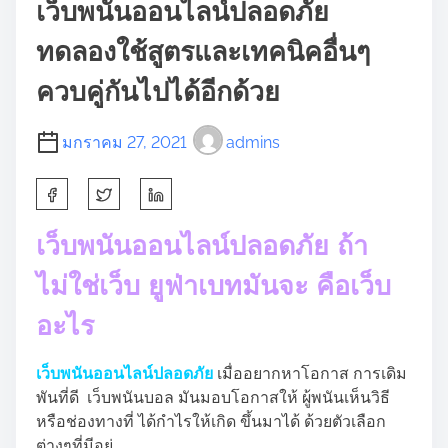
เว็บพนันออนไลน์ปลอดภัย
ทดลองใช้สูตรและเทคนิคอื่นๆ
ควบคู่กันไปได้อีกด้วย
มกราคม 27, 2021
admins
S
h
a
เว็บพนันออนไลน์ปลอดภัย ถ้า
r
ไม่ใช่เว็บ ยูฟ่าเบทมันจะ คือเว็บ
e
t
อะไร
h
i
เว็บพนันออนไลน์ปลอดภัย
เมื่ออยากหาโอกาส การเดิม
s
พันที่ดี
เว็บพนันบอล
มันมอบโอกาสให้ ผู้พนันเห็นวิธี
p
หรือช่องทางที่ ได้กำไรให้เกิด ขึ้นมาได้ ด้วยตัวเลือก
o
ต่างๆที่มีอยู่