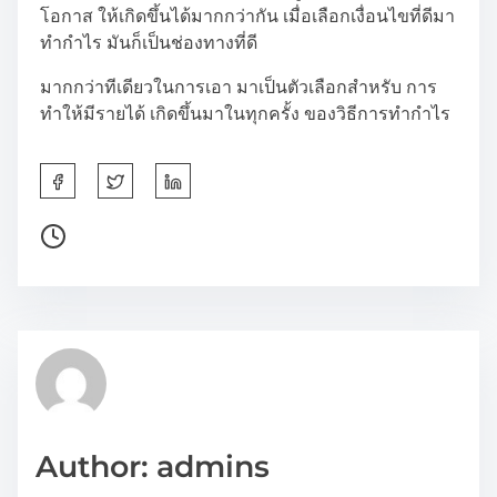
โอกาส ให้เกิดขึ้นได้มากกว่ากัน เมื่อเลือกเงื่อนไขที่ดีมา
ทำกำไร มันก็เป็นช่องทางที่ดี
มากกว่าทีเดียวในการเอา มาเป็นตัวเลือกสำหรับ การ
ทำให้มีรายได้ เกิดขึ้นมาในทุกครั้ง ของวิธีการทำกำไร
S
h
a
P
r
o
e
s
t
t
h
r
i
e
s
a
p
d
o
t
Author: admins
s
i
t
m