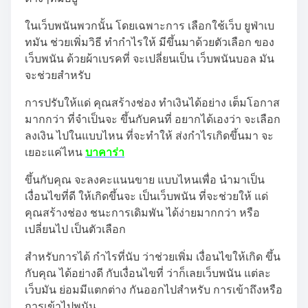
s
t
ในเว็บพนันพวกนั้น โดยเฉพาะการ เลือกใช้เว็บ ยูฟ่าเบ
o
ทมัน ช่วยเพิ่มวิธี ทำกำไรให้ มีขึ้นมา
ด้วยตัวเลือก ของ
n
เว็บพนัน ด้วยผ้าเบรคที่ จะเปลี่ยนเป็น
เว็บพนันบอล
มัน
:
จะช่วยสำหรับ
การปรับให้แด่ คุณสร้างช่อง ทำเงินได้อย่าง เต็มโอกาส
มากกว่า ที่จำเป็นจะ ขึ้นกับคนที่ อยากได้เองว่า จะเลือก
ลงเงิน ไปในแบบไหน ที่จะทำให้ ส่งกำไรเกิดขึ้นมา จะ
เยอะแค่ไหน
บาคาร่า
ขึ้นกับคุณ จะลงคะแนนขาย แบบไหนเพื่อ นำมาเป็น
เงื่อนไขที่ดี ให้เกิดขึ้น
จะ เป็นเว็บพนัน ที่จะช่วยให้ แด่
คุณสร้างช่อง ชนะการเดิมพัน ได้ง่ายมากกว่า หรือ
เปลี่ยนไป เป็นตัวเลือก
สำหรับการได้ กำไรที่นับ ว่าช่วยเพิ่ม เงื่อนไขให้เกิด ขึ้น
กับคุณ ได้อย่างดี กับเงื่อนไขที่ ว่าก็เลยเว็บพนัน แต่ละ
เว็บมัน ย่อมมีแตกต่าง กันออกไปสำหรับ การเข้าถึงหรือ
การเข้าไปพนัน