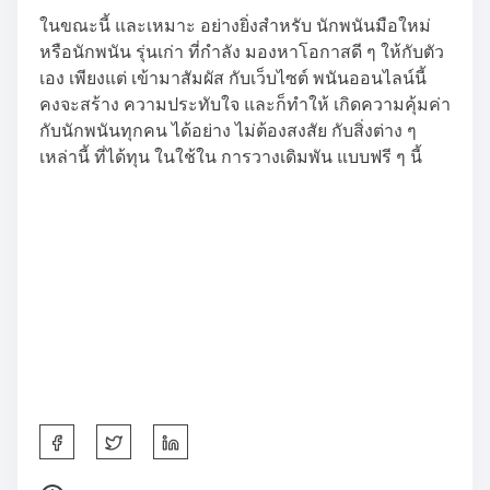
ในขณะนี้ และเหมาะ อย่างยิ่งสำหรับ นักพนันมือใหม่
หรือนักพนัน รุ่นเก่า ที่กำลัง มองหาโอกาสดี ๆ ให้กับตัว
เอง เพียงแต่ เข้ามาสัมผัส กับเว็บไซต์ พนันออนไลน์นี้
คงจะสร้าง ความประทับใจ
และก็ทำให้ เกิดความคุ้มค่า
กับนักพนันทุกคน ได้อย่าง ไม่ต้องสงสัย กับสิ่งต่าง ๆ
เหล่านี้ ที่ได้ทุน ในใช้ใน การวางเดิมพัน แบบฟรี ๆ นี้
S
h
a
P