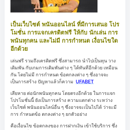
เป็นเว็บไซต์ พนันออนไลน์ ที่มีการเสนอ โปร
โมชั่น การแจกเครดิตฟรี ให้กับ นักเล่น การ
พนันทุกคน และไม่มี การกำหนด เงื่อนไขใด
อีกด้วย
เล่นฟรี รวมถึงเครดิตฟรี ซึ่งสามารถ นำไปเป็นทุน วาง
เดิมพัน กับเกมการเดิมพันต่าง ๆ ได้ทันทีอีกด้วย เหมือน
กัน โดยไม่มี การกำหนด ข้อตกลงต่าง ๆ ซึ่งอาจจะ
เป็นการสร้าง ปัญหาแล้วก็ความ
UFABET
เสียหาย ต่อนักพนันทุกคน โดยตรงอีกด้วย ในการแจก
โปรโมชั่นนี้ ยังเป็นการสร้าง ความแตกต่าง ระหว่าง
เว็บไซต์ พนันออนไลน์อื่น ๆ ซึ่งอาจจะเป็นไปได้ ว่าจะมี
การ กำหนดข้อ ตกลงต่าง ๆ ยกตัว
อย่าง
คือเงื่อนไข ข้อตกลงของ การฝากเงิน เข้าใช้บริการ ซึ่ง