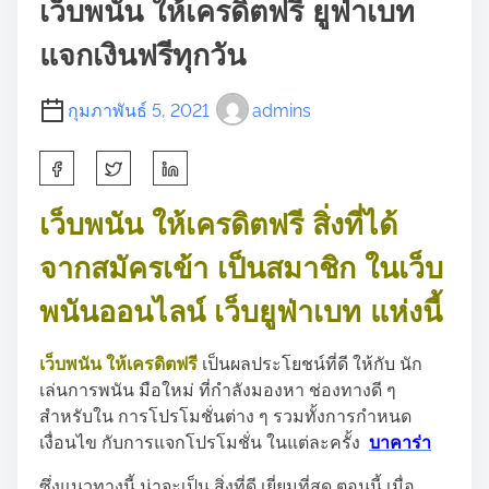
เว็บพนัน ให้เครดิตฟรี ยูฟ่าเบท
แจกเงินฟรีทุกวัน
กุมภาพันธ์ 5, 2021
admins
S
h
a
เว็บพนัน ให้เครดิตฟรี สิ่งที่ได้
r
จากสมัครเข้า เป็นสมาชิก ในเว็บ
e
t
พนันออนไลน์ เว็บยูฟ่าเบท แห่งนี้
h
i
เว็บพนัน ให้เครดิตฟรี
เป็นผลประโยชน์ที่ดี ให้กับ นัก
s
เล่นการพนัน มือใหม่ ที่กำลังมองหา ช่องทางดี ๆ
p
สำหรับใน การโปรโมชั่นต่าง ๆ รวมทั้งการกำหนด
o
เงื่อนไข กับการแจกโปรโมชั่น ในแต่ละครั้ง
บาคาร่า
s
t
ซึ่งแนวทางนี้ น่าจะเป็น สิ่งที่ดี เยี่ยมที่สุด ตอนนี้
เมื่อ