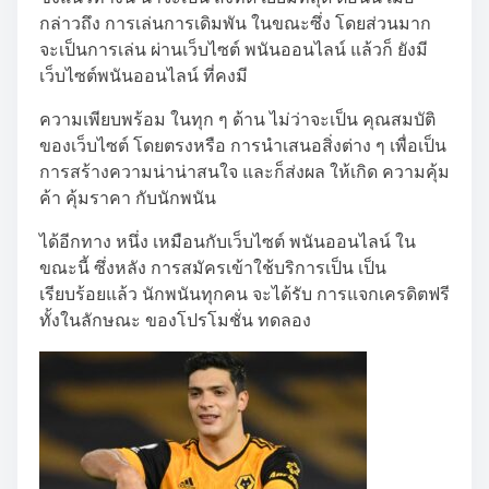
o
กล่าวถึง การเล่นการเดิมพัน ในขณะซึ่ง โดยส่วนมาก
n
จะเป็นการเล่น ผ่านเว็บไซต์ พนันออนไลน์ แล้วก็ ยังมี
:
เว็บไซต์พนันออนไลน์ ที่คงมี
ความเพียบพร้อม ในทุก ๆ ด้าน ไม่ว่าจะเป็น คุณสมบัติ
ของเว็บไซต์ โดยตรงหรือ การนำเสนอสิ่งต่าง ๆ เพื่อเป็น
การสร้างความน่าน่าสนใจ และก็ส่งผล ให้เกิด ความคุ้ม
ค้า คุ้มราคา กับนักพนัน
ได้อีกทาง หนึ่ง เหมือนกับเว็บไซต์ พนันออนไลน์ ใน
ขณะนี้ ซึ่งหลัง การสมัครเข้าใช้บริการเป็น เป็น
เรียบร้อยแล้ว นักพนันทุกคน จะได้รับ การแจกเครดิตฟรี
ทั้งในลักษณะ ของโปรโมชั่น ทดลอง