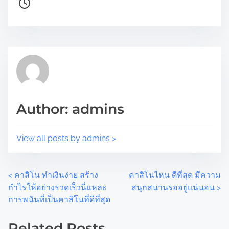
r
o
e
s
t
t
h
r
i
e
s
a
p
d
o
t
Author: admins
s
i
t
m
o
e
View all posts by admins >
n
:
P
<
คาสิโน ทำเงินง่าย สร้าง
คาสิโนไหน ดีที่สุด มีความ
กำไรให้อย่างรวดเร็วนี่แหละ
สนุกสนานรออยู่แน่นอน
>
o
การพนันที่เป็นคาสิโนที่ดีที่สุด
s
Related Posts