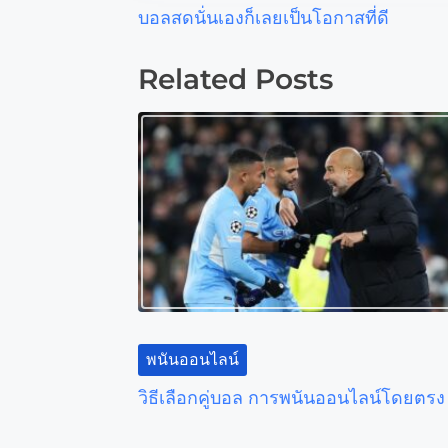
บอลสดนั่นเองก็เลยเป็นโอกาสที่ดี
o
Related Posts
s
t
s
n
a
v
i
พนันออนไลน์
g
วิธีเลือกคู่บอล การพนันออนไลน์โดยตรง
a