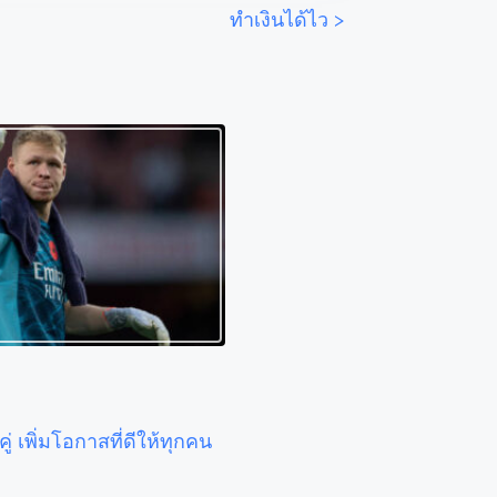
ทำเงินได้ไว
>
่ เพิ่มโอกาสที่ดีให้ทุกคน