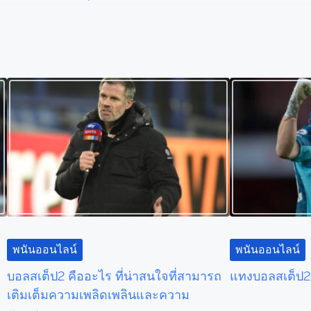
พนันออนไลน์
พนันออนไลน์
บอลสเต็ป2 คืออะไร ที่น่าสนใจที่สามารถ
แทงบอลสเต็ป2คู
เติมเต็มความเพลิดเพลินและความ