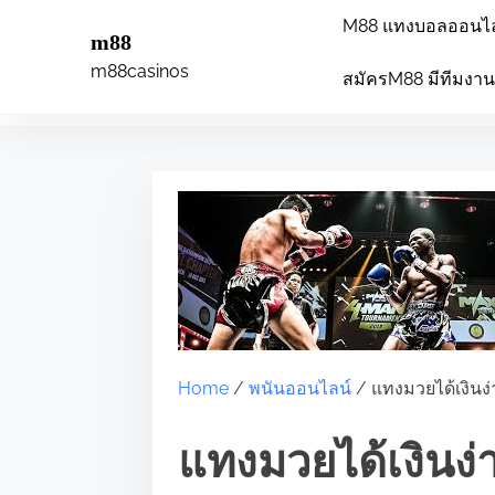
S
M88 แทงบอลออนไลน์ 
m88
k
m88casinos
i
สมัครM88 มีทีมงาน
p
t
o
c
o
n
t
e
n
t
Home
/
พนันออนไลน์
/ แทงมวยได้เงินง่
แทงมวยได้เงินง่