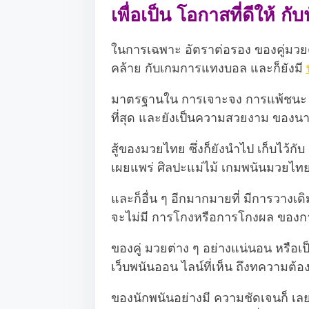
เพื่อเป็น โอกาสที่ดีให้ 
ในการเฉพาะ อัตราต่อรอง ของคู่มวยต่าง
คล้าย กับเกมการแทงบอล และก็ยังมี
มาตรฐานใน การเจาะจง การแพ้ชนะ อย่า
ที่สุด และยังเป็นความสวยงาม ของนา
สู้ของมวยไทย ซึ่งก็ยังนำไป เก็บไว้กับ
เผยแพร่ ศิลปะแม่ไม้ เกมพนันมวยไท
และก็อื่น ๆ อีกมากมายที่ มีการวางเด
จะไม่มี การโกงหรือการโกงผล ของก
ของคู่ มวยต่าง ๆ อย่างแน่นอน หรือเป็น
เว็บพนันออน ไลน์ที่เห็น ถึงทความต้อ
ของนักพนันอย่างมี ความชัดเจนก็ เลยไ