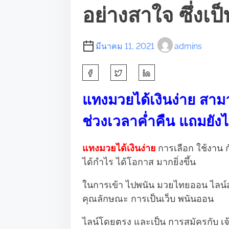
อย่างสาใจ ซึ่งเ
มีนาคม 11, 2021
admins
S
h
แทงมวยได้เงินง่าย สามาร
a
r
ช่วงเวลาค่ำคืน แถมยังไ
e
t
แทงมวยได้เงินง่าย
การเลือก ใช้งาน กั
h
ได้กำไร ได้โอกาส มากยิ่งขึ้น
i
s
ในการเข้า ไปพนัน มวยไทยออน ไลน์สด เ
p
คุณลักษณะ การเป็นเว็บ พนันออน
o
ไลน์โดยตรง และเป็น การสมัครกับ เจ้า
s