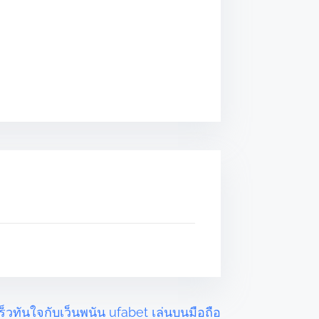
วทันใจกับเว็นพนัน ufabet เล่นบนมือถือ